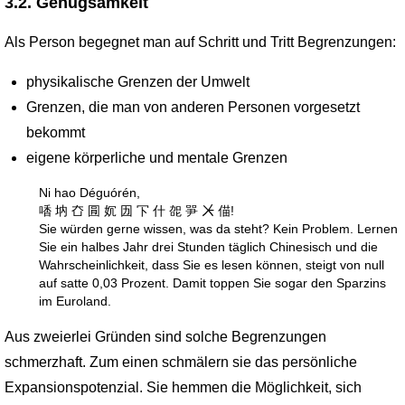
3.2. Genügsamkeit
Als Person begegnet man auf Schritt und Tritt Begrenzungen:
physikalische Grenzen der Umwelt
Grenzen, die man von anderen Personen vorgesetzt
bekommt
eigene körperliche und mentale Grenzen
Ni hao Déguórén,
㗍 㘨 㚎 㘣 㚮 㘞 㓀 什 㖙 㖐 ㆨ 㑤!
Sie würden gerne wissen, was da steht? Kein Problem. Lernen
Sie ein halbes Jahr drei Stunden täglich Chinesisch und die
Wahr­scheinlich­keit, dass Sie es lesen können, steigt von null
auf satte 0,03 Prozent. Damit toppen Sie sogar den Sparzins
im Euroland.
Aus zweierlei Gründen sind solche Begrenzungen
schmerzhaft. Zum einen schmälern sie das persönliche
Expansionspotenzial. Sie hemmen die Möglichkeit, sich