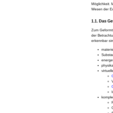
Möglichkeit. 
Wesen der Ex
1.1. Das G
Zum Geformte
der Betrachtu
erkennbar sin
materi
Substa
energe
physika
virtuel
komple