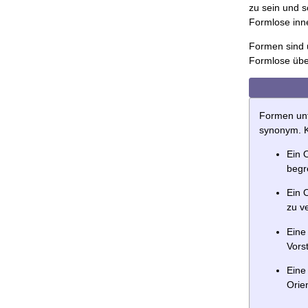
zu sein und 
Formlose inn
Formen sind 
Formlose übe
Formen unt
synonym. K
Ein O
begr
Ein 
zu v
Eine
Vors
Eine
Orie