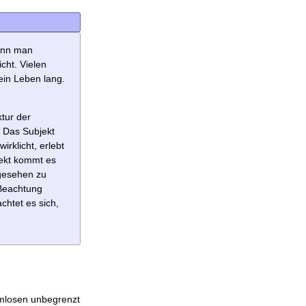
ann man
cht. Vielen
 ein Leben lang.
tur der
. Das Subjekt
rklicht, erlebt
jekt kommt es
 gesehen zu
 Beachtung
chtet es sich,
rmlosen unbegrenzt