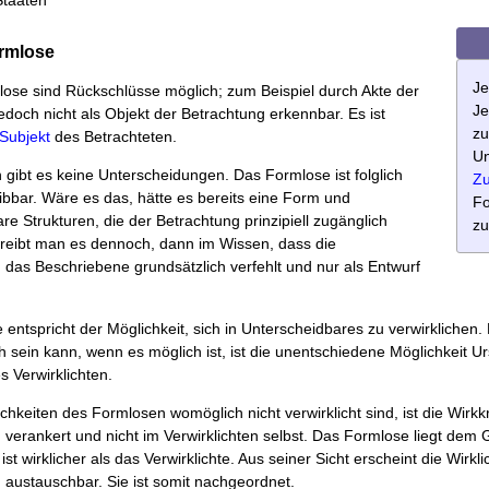
Staaten
ormlose
Je
ose sind Rückschlüsse möglich; zum Beispiel durch Akte der
Je
 jedoch nicht als Objekt der Betrachtung erkennbar. Es ist
zu
Subjekt
des Betrachteten.
Un
gibt es keine Unterscheidungen. Das Formlose ist folglich
Zu
ibbar. Wäre es das, hätte es bereits eine Form und
Fo
re Strukturen, die der Betrachtung prinzipiell zugänglich
zu
reibt man es dennoch, dann im Wissen, dass die
das Beschriebene grundsätzlich verfehlt und nur als Entwurf
entspricht der Möglichkeit, sich in Unterscheidbares zu verwirklichen.
ch sein kann, wenn es möglich ist, ist die unentschiedene Möglichkeit 
 Verwirklichten.
hkeiten des Formlosen womöglich nicht verwirklicht sind, ist die Wirkkra
verankert und nicht im Verwirklichten selbst. Das Formlose liegt dem
st wirklicher als das Verwirklichte. Aus seiner Sicht erscheint die Wirkli
n austauschbar. Sie ist somit nachgeordnet.