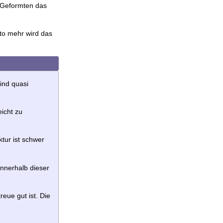
m Geformten das
to mehr wird das
ind quasi
eicht zu
tur ist schwer
Innerhalb dieser
reue gut ist. Die