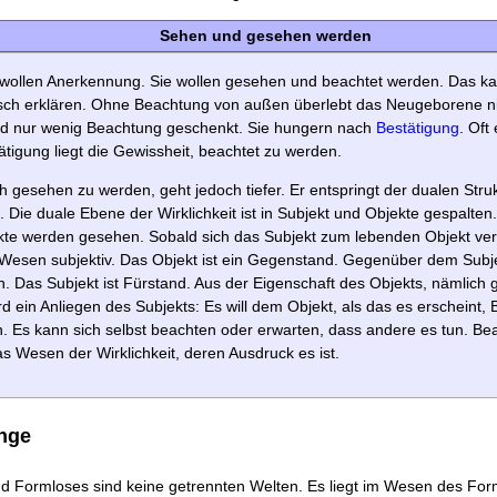
Sehen und gesehen werden
ollen Anerkennung. Sie wollen gesehen und beachtet werden. Das k
sch erklären. Ohne Beachtung von außen überlebt das Neugeborene ni
rd nur wenig Beachtung geschenkt. Sie hungern nach
Bestätigung
. Oft
ätigung liegt die Gewissheit, beachtet zu werden.
 gesehen zu werden, geht jedoch tiefer. Er entspringt der dualen Struk
t. Die duale Ebene der Wirklichkeit ist in Subjekt und Objekte gespalten
kte werden gesehen. Sobald sich das Subjekt zum lebenden Objekt verwi
Wesen subjektiv. Das Objekt ist ein Gegenstand. Gegenüber dem Sub
. Das Subjekt ist Fürstand. Aus der Eigenschaft des Objekts, nämlich
d ein Anliegen des Subjekts: Es will dem Objekt, als das es erscheint,
. Es kann sich selbst beachten oder erwarten, dass andere es tun. Bea
das Wesen der Wirklichkeit, deren Ausdruck es ist.
nge
d Formloses sind keine getrennten Welten. Es liegt im Wesen des Fo