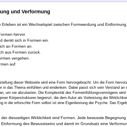
nung und Verformung
 Erleben ist ein Wechselspiel zwischen Formwerdung und Entformung
Formen hervor.
nd denkt sich in Formen ein.
sich an Formen an.
ich aus Formen zurück.
Formen vergehen.
rmen auf.
stellung dieser Webseite wird eine Form hervorgebracht. Um die Form hervor
or in das Thema einfühlen und eindenken. Dabei passt sich sein Verstand an
 an, um sie abzutasten. Die Komplexität des Formeinfühlungsvermögens wird 
jener Körperstrukturen begrenzt, die dem Autor als Vorleistung der Wirklichke
ng in die erforschte Form selbst ist eine Eigenleistung der Psyche. Das Ergeb
 der diesseitigen Wirklichkeit sind Formen. Jede bewusste Begegnung
ne Einformung des Bewusstseins und damit im Grundsatz eine Verformun