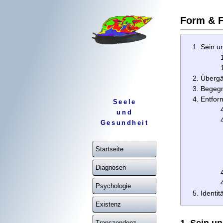
Form & F
Sein u
Überg
Begegn
Entfor
Seele
und
Gesundheit
Startseite
Diagnosen
Psychologie
Identit
Existenz
Transzendenz