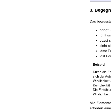
3. Begeg
Das bewusste
bringt 
fühlt u
passt 
zieht s
lässt 
löst Fo
Beispiel
Durch die Er
sich der Aut
Wirklichkeit
Komplexität 
Die Einfühlu
Wirklichkeit.
Alle Elemente
erfordert ei