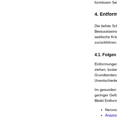
formlosen Sei
4. Entfor
Die tiefste S
Bewusstseins 
seelische Krä
zurückführen
4.1. Folge
Einformungen,
ziehen, koste
Grundtendenz
Unentschiede
Im gesunden 
geringer Gefo
Bleibt Entfo
Nervosi
Angstz