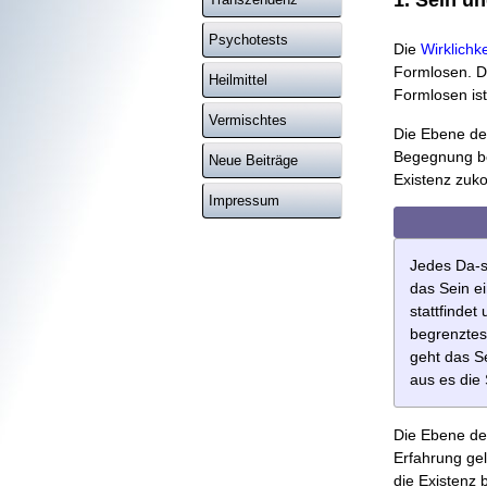
1. Sein u
Psychotests
Die
Wirklichke
Formlosen. D
Heilmittel
Formlosen is
Vermischtes
Die Ebene de
Begegnung be
Neue Beiträge
Existenz zuko
Impressum
Jedes Da-s
das Sein e
stattfindet
begrenztes
geht das Se
aus es die 
Die Ebene de
Erfahrung gel
die Existenz 