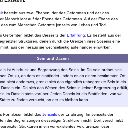
nd Existenz
it
besteht aus zwei Ebenen: der des Geformten und der des
er Mensch lebt auf der Ebene des Geformten. Auf der Ebene des
t das zum Menschen Geformte jenseits von Leben und Tod.
s Geformten bildet das Diesseits der
Erfahrung
. Es besteht aus der
grenzter Strukturen, denen durch die Grenzen ihres Soseins eine
mmt, aus der heraus sie wechselseitig aufeinander einwirken.
Sein und Dasein
ein ist Ausdruck und Begrenzung des Seins. Im Da-sein ordnet sich
inen Ort zu, an dem es stattfindet. Indem es an einem bestimmten Ort
 und nicht anderswo, grenzt sich das eigentlich unbegrenzte Sein in ein
 Dasein ein. Da sich das Wesen des Seins in keiner Begrenzung erfüllt
in im Dasein stets vorüber. Jedes Dasein ist ein Stattfinden, von wo
Stätte zu finden versucht, an der es bleiben kann.
s Formlosen bildet das
Jenseits
der Erfahrung. Im Jenseits der
ten die Begrenzungen diesseitiger Strukturen nicht. Dort verschmilzt
begrenzter Strukturen in ein vor-existentes Feld grenzenloser