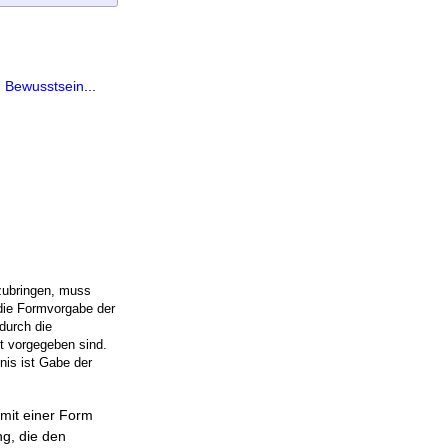
.
Bewusstsein
...
zubringen, muss
 die Formvorgabe der
durch die
it vorgegeben sind.
nis ist Gabe der
 mit einer Form
g, die den