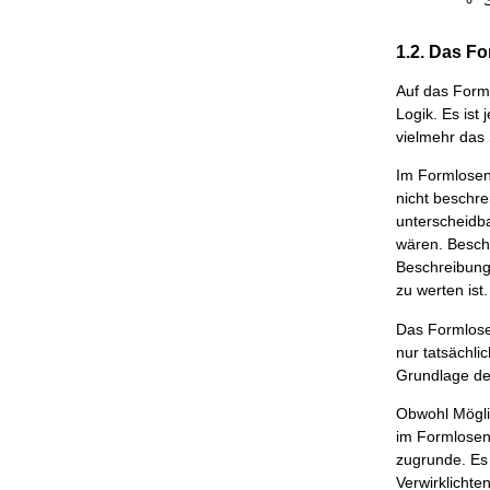
1.2. Das F
Auf das Forml
Logik. Es ist
vielmehr das
Im Formlosen 
nicht beschre
unterscheidba
wären. Besch
Beschreibung 
zu werten ist.
Das Formlose 
nur tatsächli
Grundlage des
Obwohl Möglic
im Formlosen 
zugrunde. Es i
Verwirklichte