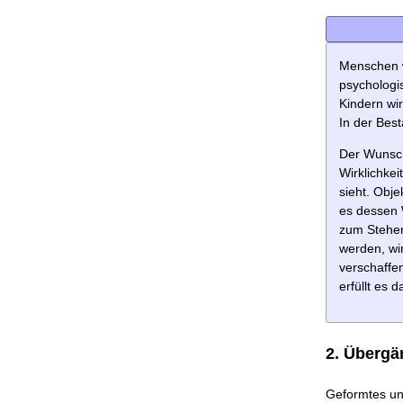
Menschen w
psychologi
Kindern wi
In der Best
Der Wunsch
Wirklichkei
sieht. Obje
es dessen 
zum Stehen
werden, wir
verschaffen
erfüllt es 
2. Übergä
Geformtes un