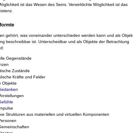
Möglichkeit ist das Wesen des Seins. Verwirklichte Möglichkeit ist das
istenz.
eformte
n gehört, was voneinander unterschieden werden kann und als Objek
ng beschreibbar ist. Unterscheidbar und als Objekte der Betrachtung
d:
elle Gegenstände
nzen
tische Zustände
lische Kräfte und Felder
le Objekte
Gedanken
Vorstellungen
Gefühle
Impulse
xe Strukturen aus materiellen und virtuellen Komponenten
Personen
Gemeinschaften