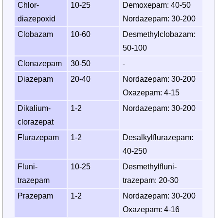
Chlor­
10-25
Demoxepam: 40‑50
diazepoxid
Nordazepam: 30‑200
Clobazam
10-60
Desmethyl­clobazam:
50‑100
Clonazepam
30‑50
-
Diazepam
20-40
Nordazepam: 30‑200
Oxazepam: 4-15
Dikalium­
1-2
Nordazepam: 30‑200
clorazepat
Flurazepam
1-2
Desalkyl­flurazepam:
40‑250
Fluni­
10-25
Des­methyl­fluni­
trazepam
trazepam: 20‑30
Prazepam
1-2
Nordazepam: 30‑200
Oxazepam: 4‑16