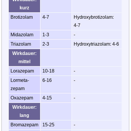
kurz
Brotizolam
4-7
Hydroxy­brotizolam:
4‑7
Midazolam
1-3
-
Triazolam
2-3
Hydroxy­triazolam: 4‑6
Wirkdauer:
mittel
Lorazepam
10-18
-
Lormeta­
6-16
-
zepam
Oxazepam
4-15
-
Wirkdauer:
lang
Bromazepam
15-25
-