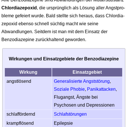
Chlordiazepoxid
, die ursprünglich als Lösung aller Angstpro­
bleme gefeiert wurde. Bald stellte sich heraus, dass Chlordia­
zepoxid ebenso schnell süchtig macht wie seine
Abwandlungen. Seitdem ist man mit dem Einsatz der
Benzodiazepine zurück­haltend geworden.
Wirkungen und Einsatzgebiete der Benzodiazepine
Wirkung
Einsatz­gebiet
angst­lösend
Genera­lisierte Angst­störung
,
Soziale Phobie
,
Panik­attacken
,
Flugangst, Ängste bei
Psychosen und Depres­sionen
schlaf­fördernd
Schlafs­törungen
krampflösend
Epilepsie