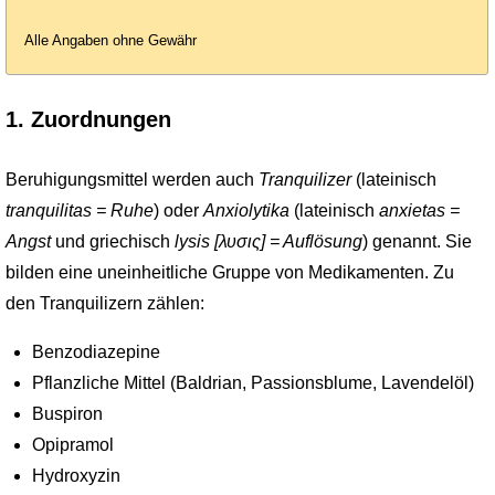
Alle Angaben ohne Gewähr
1. Zuordnungen
Beruhigungsmittel werden auch
Tranquilizer
(lateinisch
tranquilitas = Ruhe
) oder
Anxio­lytika
(lateinisch
anxietas =
Angst
und griechisch
lysis [λυσις] = Auflösung
) genannt. Sie
bilden eine uneinheitliche Gruppe von Medikamenten. Zu
den Tranquilizern zählen:
Benzodiazepine
Pflanzliche Mittel (Baldrian, Passionsblume, Lavendelöl)
Buspiron
Opipramol
Hydroxyzin