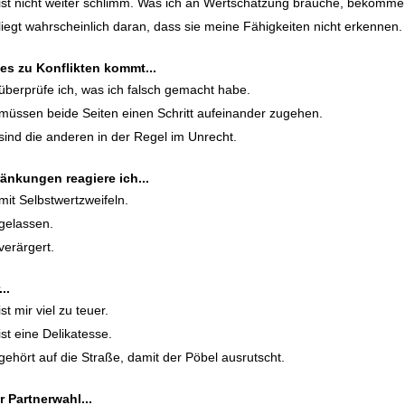
ist nicht weiter schlimm. Was ich an Wertschätzung brauche, bekomme
liegt wahrscheinlich daran, dass sie meine Fähigkeiten nicht erkennen.
s zu Konflikten kommt...
überprüfe ich, was ich falsch gemacht habe.
müssen beide Seiten einen Schritt aufeinander zugehen.
sind die anderen in der Regel im Unrecht.
änkungen reagiere ich...
mit Selbstwertzweifeln.
gelassen.
verärgert.
..
ist mir viel zu teuer.
ist eine Delikatesse.
gehört auf die Straße, damit der Pöbel ausrutscht.
r Partnerwahl...