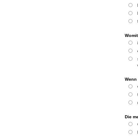
Womit 
Wenn 
Die me