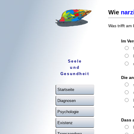
Wie
narz
Was trifft am
Im Ver
Seele
und
Gesundheit
Die an
Startseite
Diagnosen
Psychologie
Dass a
Existenz
Transzendenz